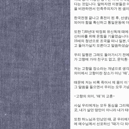
다는 것입니다. 말하자면 이분들은 
을 비판하면서 민족주의자가 된 셈이
한국전쟁 끝나고 휴전이 된 후, 선
되어야 함을 확신하고 통일운동에 
또한 7,80년대 박정희 유신독재 때
신타파를 위해 온힘을 기울였습니다.
19세의 청년으로 조국을 떠나 일본,
고 돌아가실지 모른다고 말씀하셨습
우리 일행은 그래도 돌아가시기 전에 
가 고향에 가야 친구도 없고, 문익환
저는 고향을 장소라는 개념으로 생각하지
의미에서 고향이란 장소가 아닌 ‘때’
때문에 저는 비록 죽어서 제 몸이 이
그 말씀을 들으면서 우리는 모두 가
<고향의 의미, ‘때’의 교훈>
사실 우리에게는 모두 동심을 그리워하
곳, 내가 살던 땅만이 아니라 내가 태
또한 하느님과 만났던 때, 곧 우리에게
에 예수님께서 선포하신 “때가 다 되