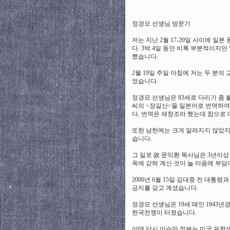
나
나
출
정경모 선생님 방문기
장
안
저는 지난 2월 17-20일 사이에 
마
다. 3박 4일 동안 비록 부분적이지
블
했습니다.
로
그
2월 19일 주일 아침에 저는 두 분
었습니다.
정경모 선생님은 83세로 다리가 좀
씨의 <장길산>을 일본어로 번역하여 
다. 번역은 재창조라 했는데 참으로
또한 남한에는 크게 알려지지 않았지만
습니다.
그 일로 故 문익환 목사님은 3년이상
옥에 갇혀 계신 것이 늘 마음에 부담
2000년 6월 15일 김대중 전 대
긍지를 갖고 계셨습니다.
정경모 선생님은 19세 때인 1943년
한국전쟁이 터졌습니다.
이때 당시 이승만 정부는 미국 유학