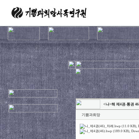
인
천
출
장
안
마
출
장
마
<나>해 제4권-통권 4
사
지
기쁨과희망
출
장
나_제4권(46)_차례.hwp (11.0 KB)
,
안
나_제4권(46).hwp (189.0 KB)
, Down
마
바